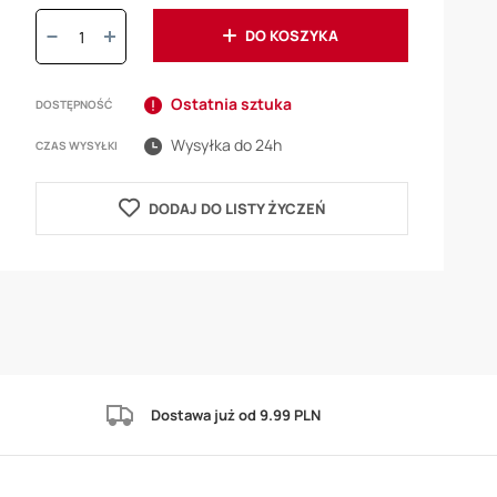
Ilość:
DO KOSZYKA
Ostatnia sztuka
DOSTĘPNOŚĆ
Wysyłka do 24h
CZAS WYSYŁKI
DODAJ DO LISTY ŻYCZEŃ
Dostawa już od 9.99 PLN