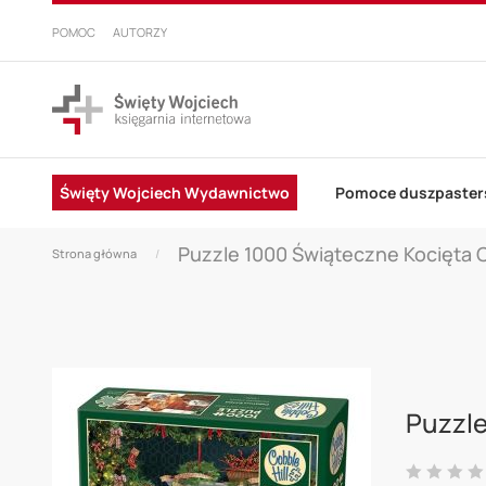
PRZEJDŹ
DO
POMOC
AUTORZY
TREŚCI
Święty Wojciech Wydawnictwo
Pomoce duszpaster
Puzzle 1000 Świąteczne Kocięta C
Strona główna
Skip
to
Puzzle
the
end
Ocena: