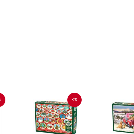
%
-7%