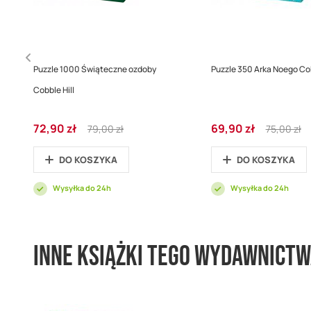
Puzzle 1000 Świąteczne ozdoby
Puzzle 350 Arka Noego Cob
Cobble Hill
Cena
Regular
Cena
Regular
72,90 zł
69,90 zł
79,00 zł
75,00 zł
promocyjna
Price
promocyjna
Price
DO KOSZYKA
DO KOSZYKA
Wysyłka do 24h
Wysyłka do 24h
Inne książki tego wydawnict