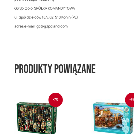
G3 Sp. z o.o. SPÓŁKA KOMANDYTOWA
ul. Spółdzielców 18A, 62-510 Konin (PL)
adres e-mail: g3@g3poland.com
Produkty powiązane
-7%
-6