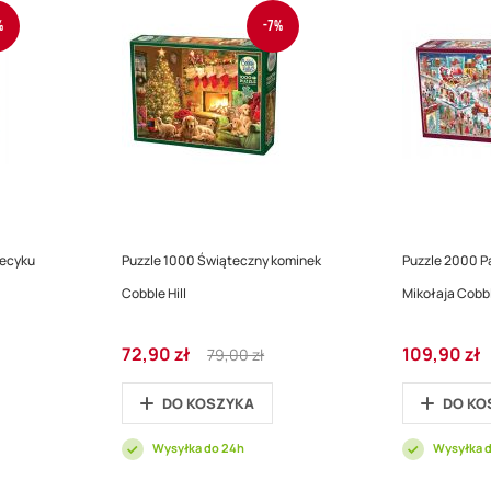
%
-7%
iecyku
Puzzle 1000 Świąteczny kominek
Puzzle 2000 P
Cobble Hill
Mikołaja Cobbl
Cena
Regular
Cena
72,90 zł
109,90 zł
79,00 zł
promocyjna
Price
promocyjna
DO KOSZYKA
DO KO
Wysyłka do 24h
Wysyłka 