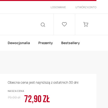
LOGOWANIE
UTWÓRZ KONTO
Lista
życzeń
Mój koszyk
SZUKAJ
Dewocjonalia
Prezenty
Bestsellery
Obecna cena jest najniższą z ostatnich 30 dni
NASZA CENA
72,90 ZŁ
Regular
Cena
79,00 zł
Price
promocyjna