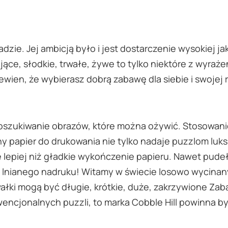
zie. Jej ambicją było i jest dostarczenie wysokiej j
ące, słodkie, trwałe, żywe to tylko niektóre z wyraż
ewien, że wybierasz dobrą zabawę dla siebie i swojej 
szukiwanie obrazów, które można ożywić. Stosowanie
ny papier do drukowania nie tylko nadaje puzzlom luks
 lepiej niż gładkie wykończenie papieru. Nawet pudeł
ę lnianego nadruku! Witamy w świecie losowo wycinan
ki mogą być długie, krótkie, duże, zakrzywione Zab
wencjonalnych puzzli, to marka Cobble Hill powinna 