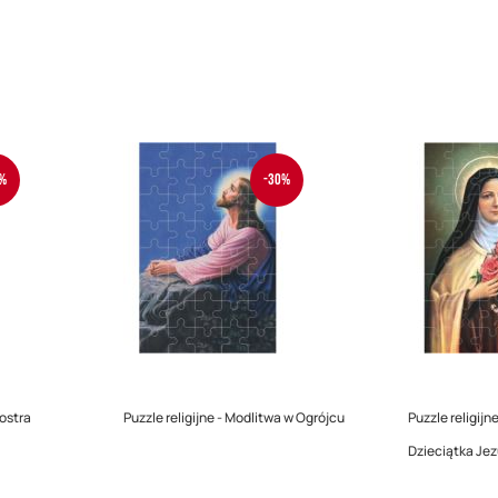
%
-30%
iostra
Puzzle religijne - Modlitwa w Ogrójcu
Puzzle religijn
Dzieciątka Je