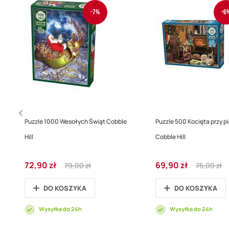
-7%
-6
Puzzle 1000 Wesołych Świąt Cobble
Puzzle 500 Kocięta przy p
Hill
Cobble Hill
Cena
Regular
Cena
Regular
72,90 zł
69,90 zł
79,00 zł
75,00 zł
promocyjna
Price
promocyjna
Price
DO KOSZYKA
DO KOSZYKA
Wysyłka do 24h
Wysyłka do 24h