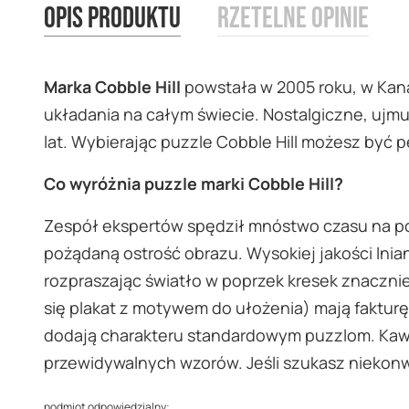
Opis produktu
Rzetelne opinie
images
gallery
Marka Cobble Hill
powstała w 2005 roku, w Kanad
układania na całym świecie. Nostalgiczne, ujmuj
lat. Wybierając puzzle Cobble Hill możesz być p
Co wyróżnia puzzle marki Cobble Hill?
Zespół ekspertów spędził mnóstwo czasu na po
pożądaną ostrość obrazu. Wysokiej jakości lnia
rozpraszając światło w poprzek kresek znacznie
się plakat z motywem do ułożenia) mają faktur
dodają charakteru standardowym puzzlom. Kawał
przewidywalnych wzorów. Jeśli szukasz niekon
podmiot odpowiedzialny: