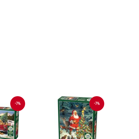
-7%
-7%