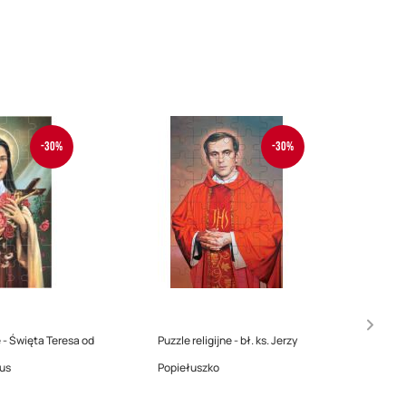
-30%
-30%
e - Święta Teresa od
Puzzle religijne - bł. ks. Jerzy
zus
Popiełuszko