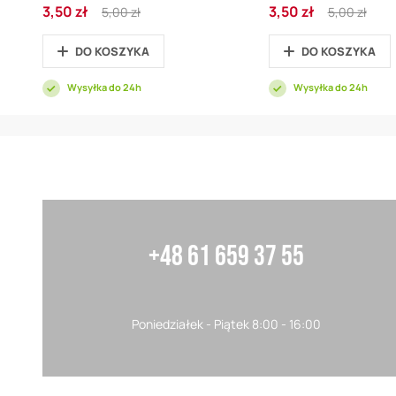
Cena
Regular
Cena
Regular
3,50 zł
3,50 zł
5,00 zł
5,00 zł
promocyjna
Price
promocyjna
Price
DO KOSZYKA
DO KOSZYKA
Wysyłka do 24h
Wysyłka do 24h
+48 61 659 37 55
Poniedziałek - Piątek 8:00 - 16:00