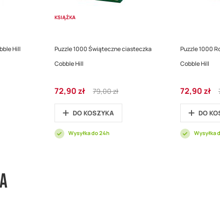
KSIĄŻKA
ble Hill
Puzzle 1000 Świąteczne ciasteczka
Puzzle 1000 R
Cobble Hill
Cobble Hill
Cena
Regular
Cena
72,90 zł
72,90 zł
79,00 zł
promocyjna
Price
promocyjna
DO KOSZYKA
DO KO
Wysyłka do 24h
Wysyłka 
wa