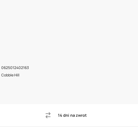
0625012402163
Cobble Hill
14 dni na zwrot