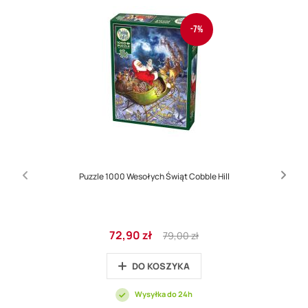
-7%
Puzzle 1000 Wesołych Świąt Cobble Hill
Cena
Regular
72,90 zł
79,00 zł
promocyjna
Price
DO KOSZYKA
Wysyłka do 24h