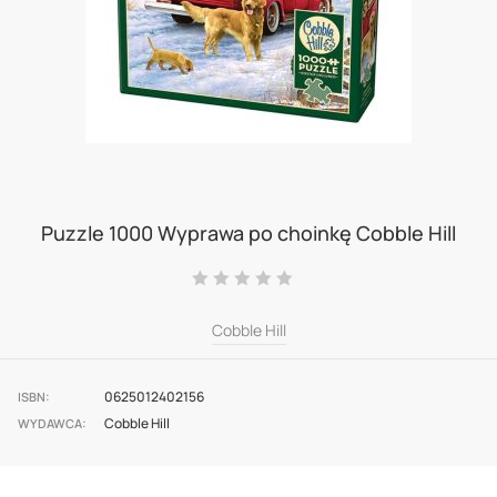
Skip
to
Puzzle 1000 Wyprawa po choinkę Cobble Hill
the
Ocena:
beginning
0
100
% of
of
Cobble Hill
the
images
0625012402156
ISBN
Cobble Hill
gallery
WYDAWCA