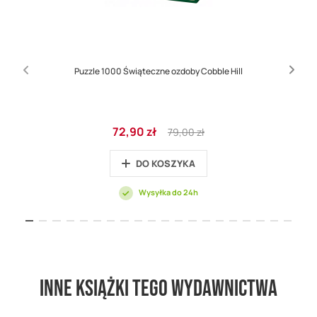
Puzzle 1000 Świąteczne ozdoby Cobble Hill
Cena
Regular
72,90 zł
79,00 zł
promocyjna
Price
DO KOSZYKA
Wysyłka do 24h
Inne książki tego wydawnictwa