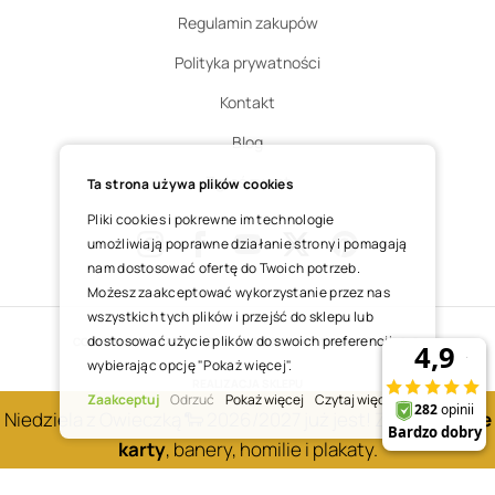
Regulamin zakupów
Polityka prywatności
Kontakt
Blog
Zgłoś zwrot
Ta strona używa plików cookies
Pliki cookies i pokrewne im technologie
umożliwiają poprawne działanie strony i pomagają
nam dostosować ofertę do Twoich potrzeb.
Instagram
Facebook
Youtube
X
Pinterest
Możesz zaakceptować wykorzystanie przez nas
wszystkich tych plików i przejść do sklepu lub
dostosować użycie plików do swoich preferencji,
COPYRIGHT © 2025 ŚWIĘTY WOJCIECH DOM MEDIALNY SP. Z O.O.
wybierając opcję "Pokaż więcej".
REALIZACJA SKLEPU
Zaakceptuj
Odrzuć
Pokaż więcej
Czytaj więcej
Niedziela z Owieczką 🐑 2026/2027 już jest! Zobacz
nowe
karty
, banery, homilie i plakaty.