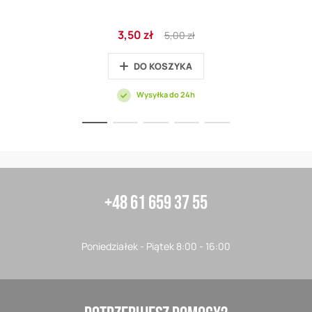
Cena
Regular
3,50 zł
5,00 zł
promocyjna
Price
DO KOSZYKA
Wysyłka do 24h
+48 61 659 37 55
Poniedziałek - Piątek 8:00 - 16:00