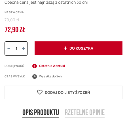
Obecna cena jest najniższą z ostatnich 30 dni
NASZA CENA
Regular
79,00 zł
Price
72,90 ZŁ
Cena
promocyjna
Ilość:
DO KOSZYKA
Ostatnie 2 sztuki
DOSTĘPNOŚĆ
Wysyłka do 24h
CZAS WYSYŁKI
DODAJ DO LISTY ŻYCZEŃ
Opis produktu
Rzetelne opinie