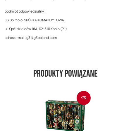
podmiot odpowiedzialny:
G3 Sp. z o.o. SPÓŁKA KOMANDYTOWA
ul. Spółdzielców 18A, 62-510 Konin (PL)
adres e-mail: g3@g3poland.com
Produkty powiązane
-7%