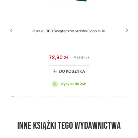
Puzzle 1000 Świąteczne ozdoby Cobble Hill
Cena
Regular
72,90 zł
79,00 zł
promocyjna
Price
DO KOSZYKA
Wysyłka do 24h
Inne książki tego wydawnictwa