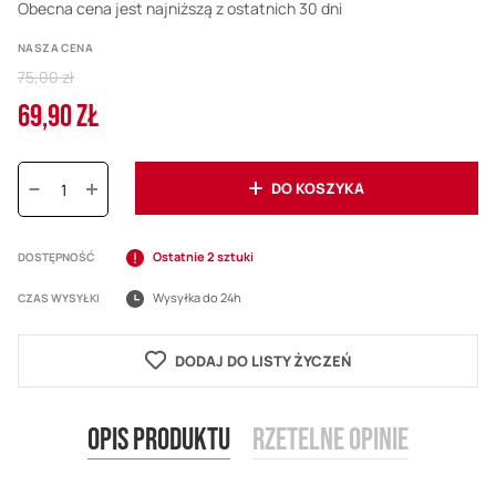
Obecna cena jest najniższą z ostatnich 30 dni
NASZA CENA
Regular
75,00 zł
Price
69,90 ZŁ
Cena
promocyjna
Ilość:
DO KOSZYKA
Ostatnie 2 sztuki
DOSTĘPNOŚĆ
Wysyłka do 24h
CZAS WYSYŁKI
DODAJ DO LISTY ŻYCZEŃ
Opis produktu
Rzetelne opinie