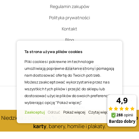
Regulamin zakupów
Polityka prywatności
Kontakt
Blog
Zgłoś zwrot
Ta strona używa plików cookies
Pliki cookies i pokrewne im technologie
umożliwiają poprawne działanie strony i pomagają
nam dostosować ofertę do Twoich potrzeb.
Instagram
Facebook
Youtube
X
Pinterest
Możesz zaakceptować wykorzystanie przez nas
wszystkich tych plików i przejść do sklepu lub
dostosować użycie plików do swoich preferencji,
COPYRIGHT © 2025 ŚWIĘTY WOJCIECH DOM MEDIALNY SP. Z O.O.
wybierając opcję "Pokaż więcej".
REALIZACJA SKLEPU
Zaakceptuj
Odrzuć
Pokaż więcej
Czytaj więcej
Niedziela z Owieczką 🐑 2026/2027 już jest! Zobacz
nowe
karty
, banery, homilie i plakaty.