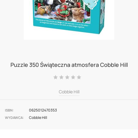
Skip
to
Puzzle 350 Świąteczna atmosfera Cobble Hill
the
Ocena:
beginning
0
100
% of
of
Cobble Hill
the
images
0625012470353
ISBN
Cobble Hill
gallery
WYDAWCA