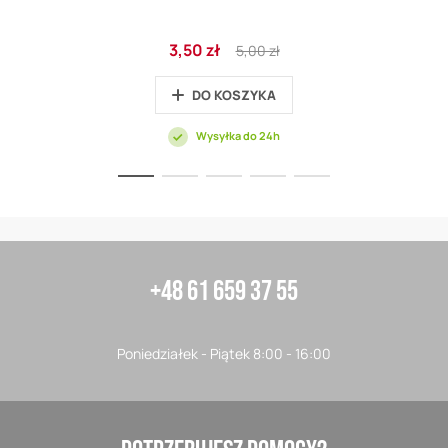
Cena
Regular
3,50 zł
5,00 zł
promocyjna
Price
DO KOSZYKA
Wysyłka do 24h
+48 61 659 37 55
Poniedziałek - Piątek 8:00 - 16:00