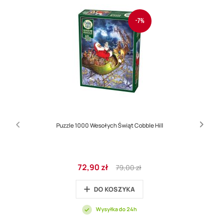
-7%
Puzzle 1000 Wesołych Świąt Cobble Hill
Cena
Regular
72,90 zł
79,00 zł
promocyjna
Price
DO KOSZYKA
Wysyłka do 24h