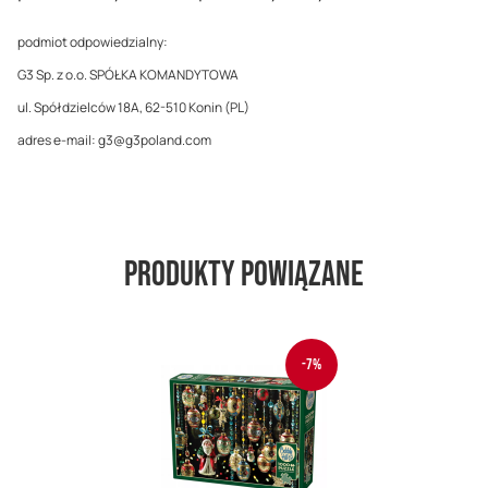
podmiot odpowiedzialny:
G3 Sp. z o.o. SPÓŁKA KOMANDYTOWA
ul. Spółdzielców 18A, 62-510 Konin (PL)
adres e-mail: g3@g3poland.com
Produkty powiązane
-7%