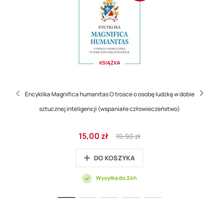
KSIĄŻKA
Encyklika Magnifica humanitas O trosce o osobę ludzką w dobie
sztucznej inteligencji (wspaniałe człowieczeństwo)
Cena
Regular
15,00 zł
19,90 zł
promocyjna
Price
DO KOSZYKA
Wysyłka do 24h