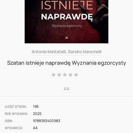
Skip
Antonio Mattatelli, Sandro Mancinelli
to
Szatan istnieje naprawdę Wyznania egzorcysty
the
Ocena:
beginning
0
100
% of
of
AA
the
images
196
ILOŚĆ STRON
gallery
2025
ROK WYDANIA
9788383400983
ISBN
AA
WYDAWCA