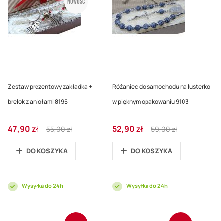
Nowość
Zestaw prezentowy zakładka +
Różaniec do samochodu na lusterko
brelok z aniołami 8195
w pięknym opakowaniu 9103
Cena
Regular
Cena
Regular
47,90 zł
52,90 zł
55,00 zł
59,00 zł
promocyjna
Price
promocyjna
Price
DO KOSZYKA
DO KOSZYKA
Wysyłka do 24h
Wysyłka do 24h