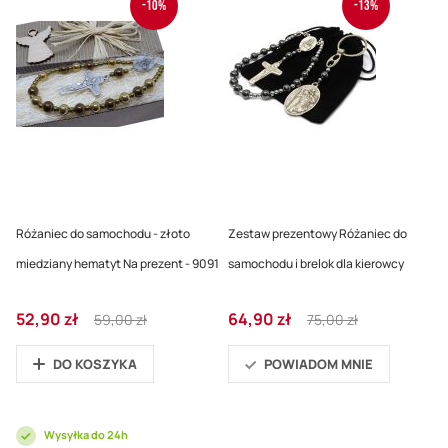
-10%
-13%
Różaniec do samochodu - złoto
Zestaw prezentowy Różaniec do
miedziany hematyt Na prezent - 9091
samochodu i brelok dla kierowcy
Cena
Regular
Cena
Regular
52,90 zł
64,90 zł
59,00 zł
75,00 zł
promocyjna
Price
promocyjna
Price
DO KOSZYKA
POWIADOM MNIE
Wysyłka do 24h