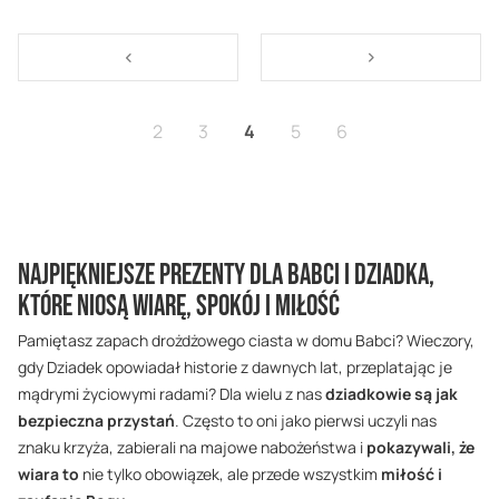
Strona
Strona
<
Strona
>
Strona
Strona
Aktualnie czytasz stronę
Strona
Strona
2
3
4
5
6
Najpiękniejsze prezenty dla Babci i Dziadka,
które niosą wiarę, spokój i miłość
Pamiętasz zapach drożdżowego ciasta w domu Babci? Wieczory,
gdy Dziadek opowiadał historie z dawnych lat, przeplatając je
mądrymi życiowymi radami? Dla wielu z nas
dziadkowie są jak
bezpieczna przystań
. Często to oni jako pierwsi uczyli nas
znaku krzyża, zabierali na majowe nabożeństwa i
pokazywali, że
wiara to
nie tylko obowiązek, ale przede wszystkim
miłość i