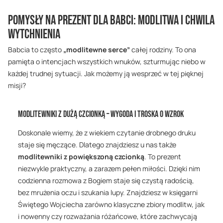
Pomysły na prezent dla Babci: modlitwa i chwila
wytchnienia
Babcia to często
„modlitewne serce”
całej rodziny. To ona
pamięta o intencjach wszystkich wnuków, szturmując niebo w
każdej trudnej sytuacji. Jak możemy ją wesprzeć w tej pięknej
misji?
Modlitewniki z dużą czcionką – wygoda i troska o wzrok
Doskonale wiemy, że z wiekiem czytanie drobnego druku
staje się męczące. Dlatego znajdziesz u nas także
modlitewniki z powiększoną czcionką
. To prezent
niezwykle praktyczny, a zarazem pełen miłości. Dzięki nim
codzienna rozmowa z Bogiem staje się czystą radością,
bez mrużenia oczu i szukania lupy. Znajdziesz w księgarni
Świętego Wojciecha zarówno klasyczne zbiory modlitw, jak
i nowenny czy rozważania różańcowe, które zachwycają