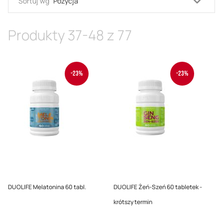
Usta
Sortuj wg
kieru
malej
Produkty
37
-
48
z
77
-23%
-23%
DUOLIFE Melatonina 60 tabl.
DUOLIFE Żeń-Szeń 60 tabletek -
krótszy termin