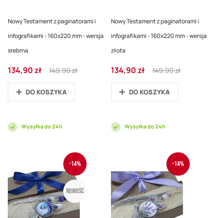
Nowy Testament z paginatorami i
Nowy Testament z paginatorami i
infografikami - 160x220 mm - wersja
infografikami - 160x220 mm - wersja
srebrna
złota
Cena
Regular
Cena
Regular
134,90 zł
134,90 zł
149,90 zł
149,90 zł
promocyjna
Price
promocyjna
Price
DO KOSZYKA
DO KOSZYKA
Wysyłka do 24h
Wysyłka do 24h
-14%
-14%
Nowość