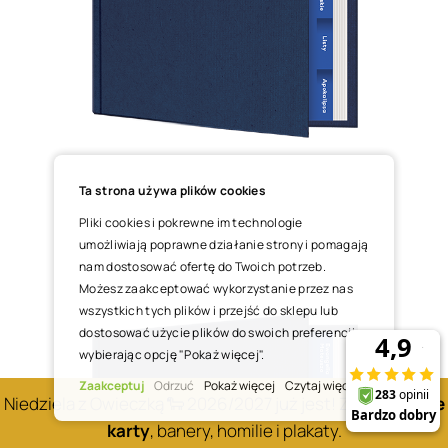
Ta strona używa plików cookies
Pliki cookies i pokrewne im technologie
umożliwiają poprawne działanie strony i pomagają
nam dostosować ofertę do Twoich potrzeb.
Możesz zaakceptować wykorzystanie przez nas
wszystkich tych plików i przejść do sklepu lub
dostosować użycie plików do swoich preferencji,
wybierając opcję "Pokaż więcej".
Zaakceptuj
Odrzuć
Pokaż więcej
Czytaj więcej
Niedziela z Owieczką 🐑 2026/2027 już jest! Zobacz
nowe
karty
, banery, homilie i plakaty.