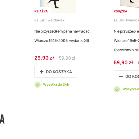
KSIĄŻKA
KSIĄŻKA
ks. Jan Twardowski
ks. Jan Twardo
Nie przyszedłem pana nawracać.
Nie przyszedł
Wiersze 1945-2006, wydanie XIII
Wiersze 1945-2
(barwiony blok 
Cena
Regular
29,90 zł
59,90 zł
Cena
promocyjna
Price
59,90 zł
promocyjna
DO KOSZYKA
DO KO
Wysyłka do 24h
Wysyłka 
wa