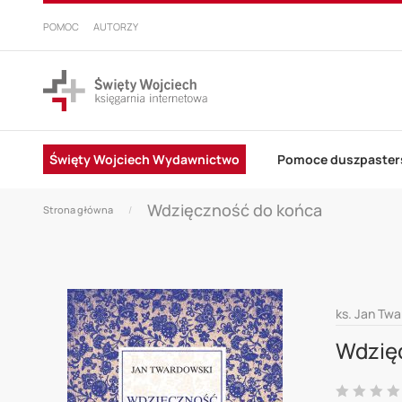
PRZEJDŹ
DO
POMOC
AUTORZY
TREŚCI
Święty Wojciech Wydawnictwo
Pomoce duszpaster
Wdzięczność do końca
Strona główna
Skip
ks. Jan Tw
to
Wdzię
the
end
Ocena: