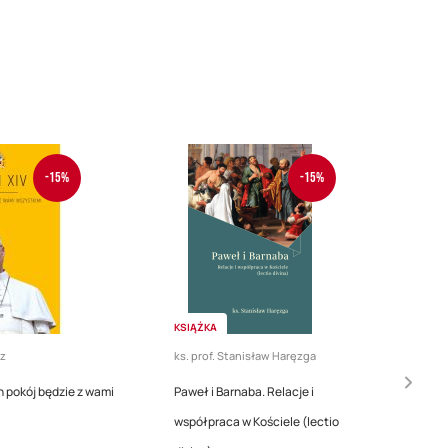
-15%
-15%
KSIĄŻKA
z
ks. prof. Stanisław Haręzga
h pokój będzie z wami
Paweł i Barnaba. Relacje i
współpraca w Kościele (lectio