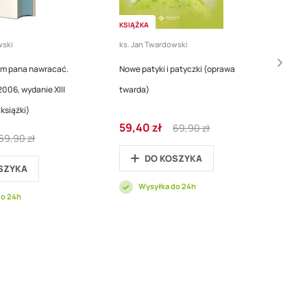
KSIĄŻKA
wski
ks. Jan Twardowski
em pana nawracać.
Nowe patyki i patyczki (oprawa
006, wydanie XIII
twarda)
książki)
Cena
Regular
59,40 zł
69,90 zł
Regular
promocyjna
Price
69,90 zł
Price
DO KOSZYKA
SZYKA
Wysyłka do 24h
do 24h