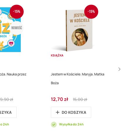
-15%
-15%
Nowość
KSIĄŻKA
oża. Nauka przez
Jestem w Kościele. Maryja. Matka
Boża
egular
Cena
Regular
12,70 zł
19,90 zł
15,00 zł
rice
promocyjna
Price
SZYKA
DO KOSZYKA
do 24h
Wysyłka do 24h