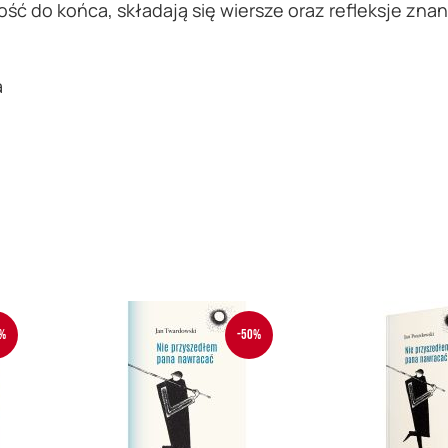
ć do końca, składają się wiersze oraz refleksje znane
a
%
-50%