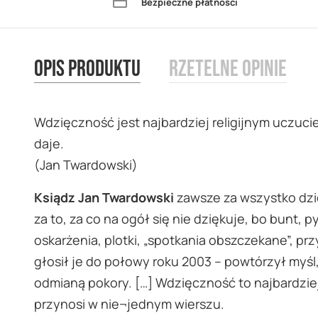
Bezpieczne płatności
images
gallery
Opis produktu
Rzetelne opinie
Wdzięczność jest najbardziej religijnym uczuc
daje.
(Jan Twardowski)
Ksiądz Jan Twardowski
zawsze za wszystko dzięk
za to, za co na ogół się nie dziękuje, bo bunt,
oskarżenia, plotki, „spotkania obszczekane”, pr
głosił je do połowy roku 2003 – powtórzył myśl, 
odmianą pokory. […] Wdzięczność to najbardziej
przynosi w nie¬jednym wierszu.