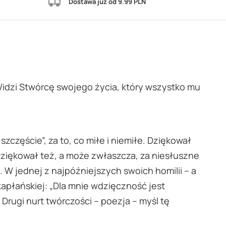
Dostawa już od 9.99 PLN
Widzi Stwórcę swojego życia, który wszystko mu
zczęście”, za to, co miłe i niemiłe. Dziękował
. Dziękował też, a może zwłaszcza, za niesłuszne
. W jednej z najpóźniejszych swoich homilii – a
 kapłańskiej: „Dla mnie wdzięczność jest
Drugi nurt twórczości – poezja – myśl tę