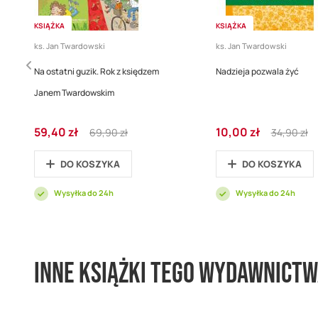
KSIĄŻKA
KSIĄŻKA
ks. Jan Twardowski
ks. Jan Twardowski
Na ostatni guzik. Rok z księdzem
Nadzieja pozwala żyć
Janem Twardowskim
Cena
Regular
Cena
Regular
59,40 zł
10,00 zł
69,90 zł
34,90 zł
promocyjna
Price
promocyjna
Price
DO KOSZYKA
DO KOSZYKA
Wysyłka do 24h
Wysyłka do 24h
Inne książki tego wydawnict