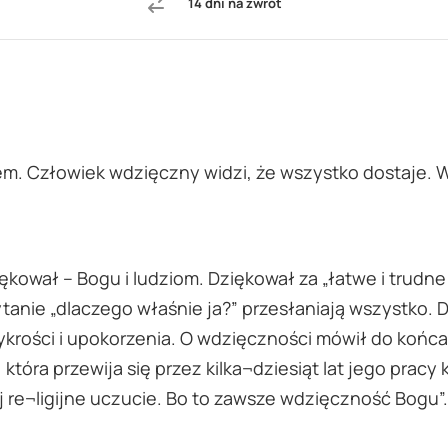
14 dni na zwrot
iem. Człowiek wdzięczny widzi, że wszystko dostaje. 
ował – Bogu i ludziom. Dziękował za „łatwe i trudne s
 pytanie „dlaczego właśnie ja?” przesłaniają wszystko
zykrości i upokorzenia. O wdzięczności mówił do końca
która przewija się przez kilka¬dziesiąt lat jego pracy
 re¬ligijne uczucie. Bo to zawsze wdzięczność Bogu”. 