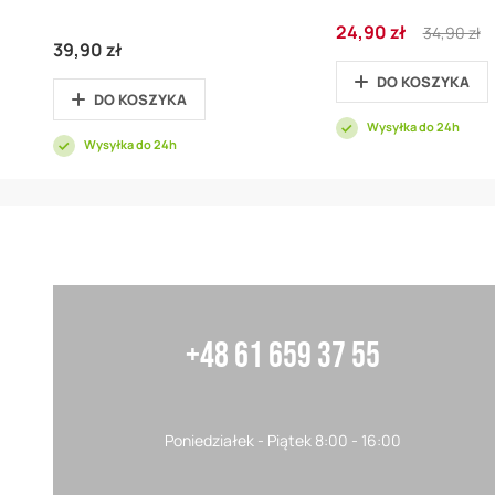
Cena
Regular
24,90 zł
34,90 zł
promocyjna
Price
39,90 zł
DO KOSZYKA
DO KOSZYKA
Wysyłka do 24h
Wysyłka do 24h
+48 61 659 37 55
Poniedziałek - Piątek 8:00 - 16:00