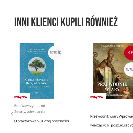
Inni klienci kupili również
Nowość
-28
Nowo
KSIĄŻKA
KSIĄŻKA
Brat Wawrzyniec od
Zmartwychwstania
Przewodnik wiary Wprowad
O praktykowaniu Bożej obecności
wierzących i poszukujący