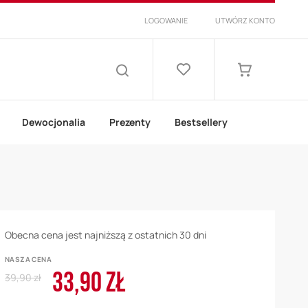
LOGOWANIE
UTWÓRZ KONTO
Lista
życzeń
Mój koszyk
SZUKAJ
Dewocjonalia
Prezenty
Bestsellery
Obecna cena jest najniższą z ostatnich 30 dni
NASZA CENA
33,90 ZŁ
Regular
Cena
39,90 zł
Price
promocyjna