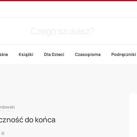
skie
Książki
Dla Dzieci
Czasopisma
Podręczniki
ardowski
czność do końca