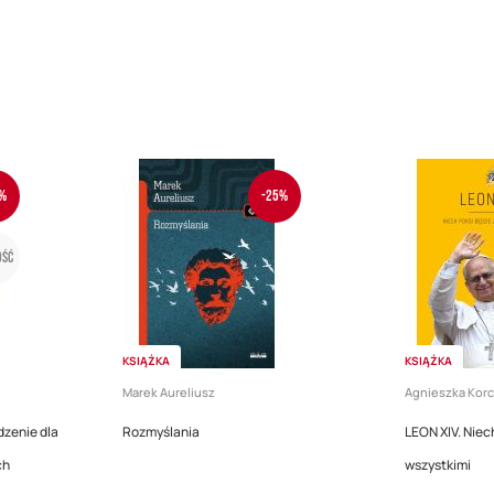
%
-25%
ść
KSIĄŻKA
KSIĄŻKA
Marek Aureliusz
Agnieszka Korc
zenie dla
Rozmyślania
LEON XIV. Niec
ch
wszystkimi