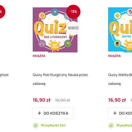
%
-15%
Nowość
KSIĄŻKA
KSIĄŻKA
ętsze
Quizy. Rok liturgiczny. Nauka przez
Quizy. Matka B
zabawę
zabawę
Cena
Regular
Cena
R
16,90 zł
16,90 zł
19,90 zł
promocyjna
Price
promocyjna
P
DO KOSZYKA
DO KO
Wysyłka do 24h
Wysyłka 