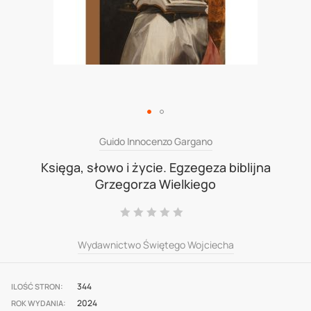
Skip
Guido Innocenzo Gargano
to
Księga, słowo i życie. Egzegeza biblijna
Grzegorza Wielkiego
the
beginning
Ocena:
0
100
% of
of
Wydawnictwo Świętego Wojciecha
the
images
gallery
344
ILOŚĆ STRON
2024
ROK WYDANIA