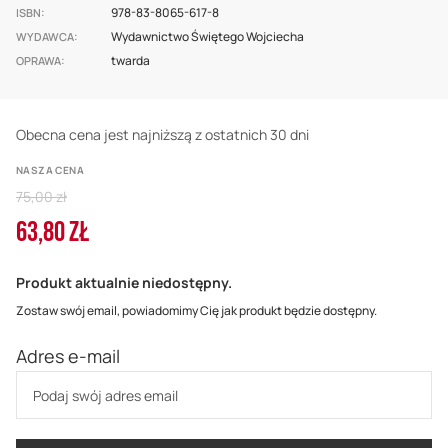
978-83-8065-617-8
ISBN
Wydawnictwo Świętego Wojciecha
WYDAWCA
twarda
OPRAWA
Obecna cena jest najniższą z ostatnich 30 dni
NASZA CENA
Regular
75,00 zł
Price
63,80 ZŁ
Cena
promocyjna
Produkt aktualnie niedostępny.
Zostaw swój email, powiadomimy Cię jak produkt będzie dostępny.
Adres e-mail