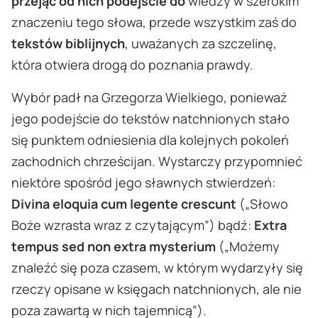
przejąć od nich podejście do
wiedzy w szerokim
znaczeniu tego słowa, przede wszystkim zaś do
tekstów biblijnych
, uważanych za szczelinę,
która otwiera drogą do poznania prawdy.
Wybór padł na Grzegorza Wielkiego, ponieważ
jego podejście do tekstów natchnionych stało
się punktem odniesienia dla kolejnych pokoleń
zachodnich chrześcijan. Wystarczy przypomnieć
niektóre spośród jego sławnych stwierdzeń:
Divina eloquia cum legente crescunt
(„Słowo
Boże wzrasta wraz z czytającym”) bądź:
Extra
tempus sed non extra mysterium
(„Możemy
znaleźć się poza czasem, w którym wydarzyły się
rzeczy opisane w księgach natchnionych, ale nie
poza zawartą w nich tajemnicą”).