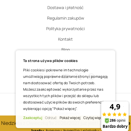
Dostawa i płatność
Regulamin zakupów
Polityka prywatności
Kontakt
Blog
Zgłoś zwrot
Ta strona używa plików cookies
Pliki cookies i pokrewne im technologie
umożliwiają poprawne działanie strony i pomagają
nam dostosować ofertę do Twoich potrzeb.
Instagram
Facebook
Youtube
X
Pinterest
Możesz zaakceptować wykorzystanie przez nas
wszystkich tych plików i przejść do sklepu lub
dostosować użycie plików do swoich preferencji,
COPYRIGHT © 2025 ŚWIĘTY WOJCIECH DOM MEDIALNY SP. Z O.O.
wybierając opcję "Pokaż więcej".
REALIZACJA SKLEPU
Zaakceptuj
Odrzuć
Pokaż więcej
Czytaj więcej
Niedziela z Owieczką 🐑 2026/2027 już jest! Zobacz
nowe
karty
, banery, homilie i plakaty.