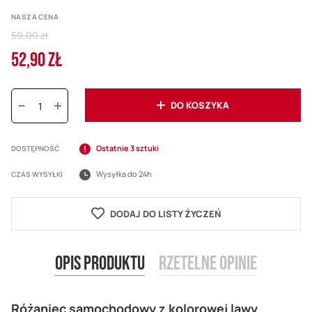
NASZA CENA
Regular
59,00 zł
Price
52,90 ZŁ
Cena
promocyjna
Ilość:
DO KOSZYKA
Ostatnie 3 sztuki
DOSTĘPNOŚĆ
Wysyłka do 24h
CZAS WYSYŁKI
DODAJ DO LISTY ŻYCZEŃ
Opis produktu
Rzetelne opinie
Różaniec samochodowy z kolorowej lawy