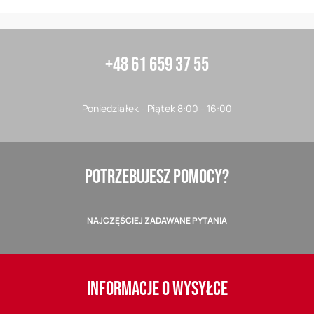
+48 61 659 37 55
Poniedziałek - Piątek 8:00 - 16:00
POTRZEBUJESZ POMOCY?
NAJCZĘŚCIEJ ZADAWANE PYTANIA
INFORMACJE O WYSYŁCE