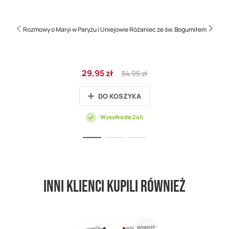
Rozmowy o Maryi w Paryżu i Uniejowie Różaniec ze św. Bogumiłem
Cena
Regular
29,95 zł
34,95 zł
promocyjna
Price
DO KOSZYKA
Wysyłka do 24h
Inni klienci kupili również
Nowość