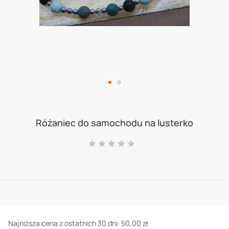
Skip
to
Różaniec do samochodu na lusterko
the
Ocena:
beginning
0
100
% of
of
the
images
gallery
Najniższa cena z ostatnich 30 dni:
50,00 zł