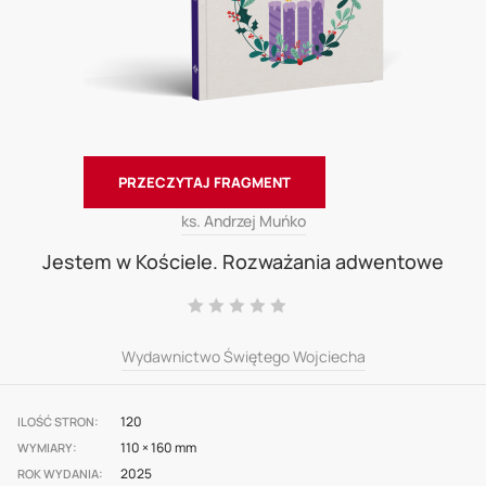
PRZECZYTAJ FRAGMENT
Skip
ks. Andrzej Muńko
to
Jestem w Kościele. Rozważania adwentowe
the
Ocena:
beginning
0
100
% of
of
Wydawnictwo Świętego Wojciecha
the
images
120
ILOŚĆ STRON
gallery
110 × 160 mm
WYMIARY
2025
ROK WYDANIA