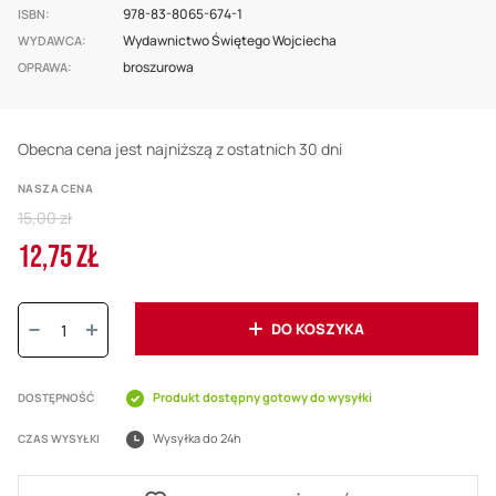
978-83-8065-674-1
ISBN
Wydawnictwo Świętego Wojciecha
WYDAWCA
broszurowa
OPRAWA
Obecna cena jest najniższą z ostatnich 30 dni
NASZA CENA
Regular
15,00 zł
Price
12,75 ZŁ
Cena
promocyjna
Ilość:
DO KOSZYKA
Produkt dostępny gotowy do wysyłki
DOSTĘPNOŚĆ
Wysyłka do 24h
CZAS WYSYŁKI